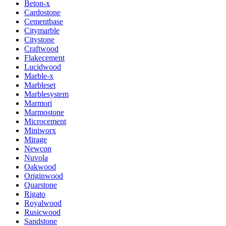
Beton-x
Cardostone
Cementbase
Citymarble
Citystone
Craftwood
Flakecement
Lucidwood
Marble-x
Marbleset
Marblesystem
Marmori
Marmostone
Microcement
Miniworx
Mirage
Newcon
Nuvola
Oakwood
Originwood
Quarstone
Rigato
Royalwood
Rusicwood
Sandstone