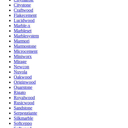
Citystone
Craftwood
Flakecement
Lucidwood
Marble-x
Marbleset
Marblesystem
Marmori
Marmostone
Microcement
Miniworx
Mirage
Newcon
Nuvola
Oakwood
Originwood
Quarstone
Rigato
Royalwood
Rusicwood
Sandstone
Serpeggiante
Silkmarble
Softceppo