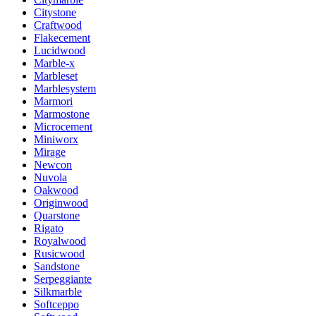
Citystone
Craftwood
Flakecement
Lucidwood
Marble-x
Marbleset
Marblesystem
Marmori
Marmostone
Microcement
Miniworx
Mirage
Newcon
Nuvola
Oakwood
Originwood
Quarstone
Rigato
Royalwood
Rusicwood
Sandstone
Serpeggiante
Silkmarble
Softceppo