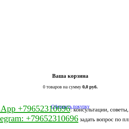
Ваша корзина
0 товаров на сумму
0,0 руб.
sApp +79652310696
Оформить покупку
: консультации, советы
legram: +79652310696
задать вопрос по пл