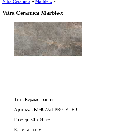
Vitra Ceramica
»
Marble-x
»
Vitra Ceramica Marble-x
Тип: Керамогранит
Артикул: K949772LPR01VTE0
Размер: 30 x 60 см
Ед. изм.: кв.м.