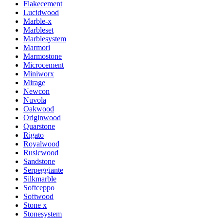
Flakecement
Lucidwood
Marble-x
Marbleset
Marblesystem
Marmori
Marmostone
Microcement
Miniworx
Mirage
Newcon
Nuvola
Oakwood
Originwood
Quarstone
Rigato
Royalwood
Rusicwood
Sandstone
Serpeggiante
Silkmarble
Softceppo
Softwood
Stone x
Stonesystem