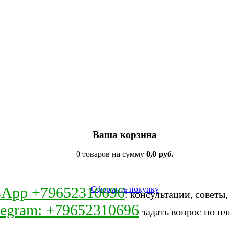
Ваша корзина
0 товаров на сумму
0,0 руб.
sApp +79652310696
Оформить покупку
: консультации, советы
legram: +79652310696
задать вопрос по пл