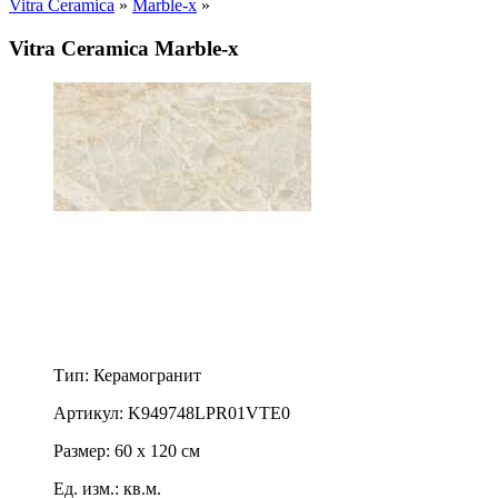
Vitra Ceramica
»
Marble-x
»
Vitra Ceramica Marble-x
Тип: Керамогранит
Артикул: K949748LPR01VTE0
Размер: 60 x 120 см
Ед. изм.: кв.м.