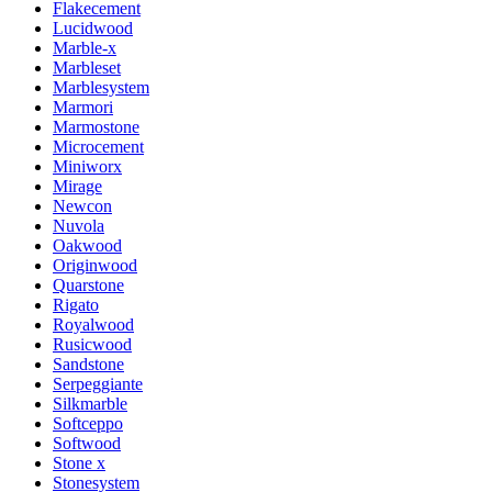
Flakecement
Lucidwood
Marble-x
Marbleset
Marblesystem
Marmori
Marmostone
Microcement
Miniworx
Mirage
Newcon
Nuvola
Oakwood
Originwood
Quarstone
Rigato
Royalwood
Rusicwood
Sandstone
Serpeggiante
Silkmarble
Softceppo
Softwood
Stone x
Stonesystem