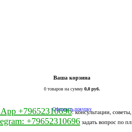
Ваша корзина
0 товаров на сумму
0,0 руб.
sApp +79652310696
Оформить покупку
: консультации, советы
legram: +79652310696
задать вопрос по пл