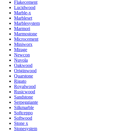
Flakecement
Lucidwood
Marble-x
Marbleset
Marblesystem
Marmori
Marmostone
Microcement
Miniworx
Mirage
Newcon
Nuvola
Oakwood
Originwood
Quarstone
Rigato
Royalwood
Rusicwood
Sandstone
Serpeggiante
Silkmarble
Softceppo
Softwood
Stone x
Stonesystem