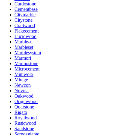
Cardostone
Cementbase
Citymarble
Citystone
Craftwood
Flakecement
Lucidwood
Marble-x
Marbleset
Marblesystem
Marmori
Marmostone
Microcement
Miniworx
Mirage
Newcon
Nuvola
Oakwood
Originwood
Quarstone
Rigato
Royalwood
Rusicwood
Sandstone
Serpeggiante