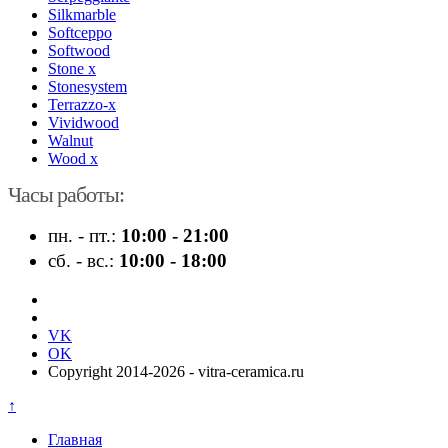
Silkmarble
Softceppo
Softwood
Stone x
Stonesystem
Terrazzo-x
Vividwood
Walnut
Wood x
Часы работы:
пн. - пт.:
10:00 - 21:00
сб. - вс.:
10:00 - 18:00
VK
OK
Copyright 2014-2026 - vitra-ceramica.ru
↑
Главная