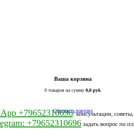
Ваша корзина
0 товаров на сумму
0,0 руб.
sApp +79652310696
Оформить покупку
: консультации, советы
legram: +79652310696
задать вопрос по пл