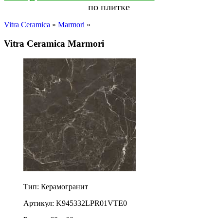
по плитке
Vitra Ceramica
»
Marmori
»
Vitra Ceramica Marmori
Тип: Керамогранит
Артикул: K945332LPR01VTE0