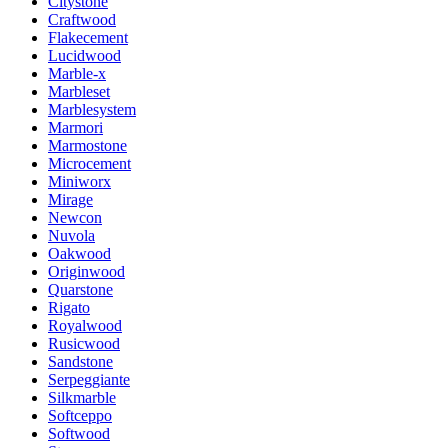
Citystone
Craftwood
Flakecement
Lucidwood
Marble-x
Marbleset
Marblesystem
Marmori
Marmostone
Microcement
Miniworx
Mirage
Newcon
Nuvola
Oakwood
Originwood
Quarstone
Rigato
Royalwood
Rusicwood
Sandstone
Serpeggiante
Silkmarble
Softceppo
Softwood