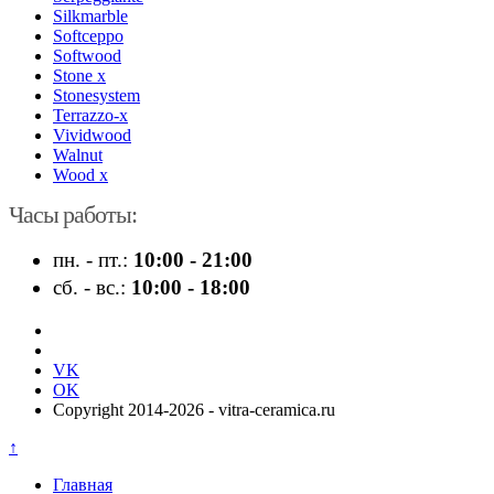
Silkmarble
Softceppo
Softwood
Stone x
Stonesystem
Terrazzo-x
Vividwood
Walnut
Wood x
Часы работы:
пн. - пт.:
10:00 - 21:00
сб. - вс.:
10:00 - 18:00
VK
OK
Copyright 2014-2026 - vitra-ceramica.ru
↑
Главная