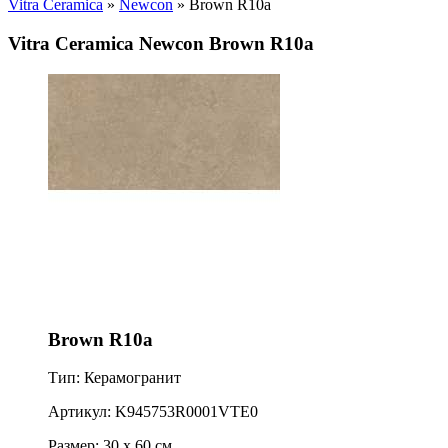
Vitra Ceramica
»
Newcon
» Brown R10a
Vitra Ceramica Newcon Brown R10a
Brown R10a
Тип: Керамогранит
Артикул: K945753R0001VTE0
Размер: 30 x 60 см