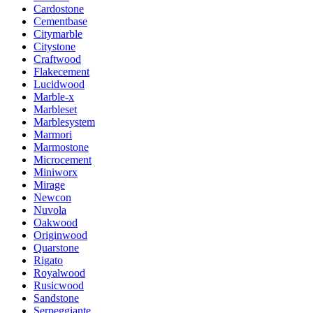
Cardostone
Cementbase
Citymarble
Citystone
Craftwood
Flakecement
Lucidwood
Marble-x
Marbleset
Marblesystem
Marmori
Marmostone
Microcement
Miniworx
Mirage
Newcon
Nuvola
Oakwood
Originwood
Quarstone
Rigato
Royalwood
Rusicwood
Sandstone
Serpeggiante