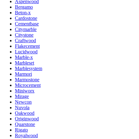
Aspenwood
Bergamo
Beton-x
Cardostone
Cementbase
Citymarble
Citystone
Craftwood
Flakecement
Lucidwood
Marble-x
Marbleset
Marblesystem
Marmori
Marmostone
Microcement
Miniworx
Mirage
Newcon
Nuvola
Oakwood
Originwood
Quarstone
Rigato
Royalwood