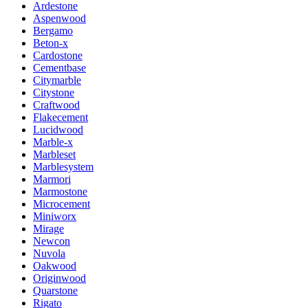
Ardestone
Aspenwood
Bergamo
Beton-x
Cardostone
Cementbase
Citymarble
Citystone
Craftwood
Flakecement
Lucidwood
Marble-x
Marbleset
Marblesystem
Marmori
Marmostone
Microcement
Miniworx
Mirage
Newcon
Nuvola
Oakwood
Originwood
Quarstone
Rigato