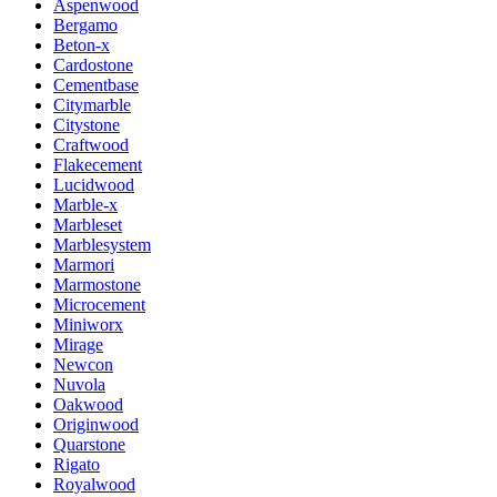
Aspenwood
Bergamo
Beton-x
Cardostone
Cementbase
Citymarble
Citystone
Craftwood
Flakecement
Lucidwood
Marble-x
Marbleset
Marblesystem
Marmori
Marmostone
Microcement
Miniworx
Mirage
Newcon
Nuvola
Oakwood
Originwood
Quarstone
Rigato
Royalwood