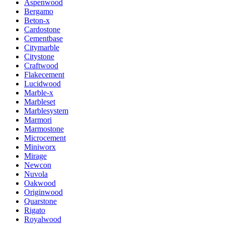
Aspenwood
Bergamo
Beton-x
Cardostone
Cementbase
Citymarble
Citystone
Craftwood
Flakecement
Lucidwood
Marble-x
Marbleset
Marblesystem
Marmori
Marmostone
Microcement
Miniworx
Mirage
Newcon
Nuvola
Oakwood
Originwood
Quarstone
Rigato
Royalwood