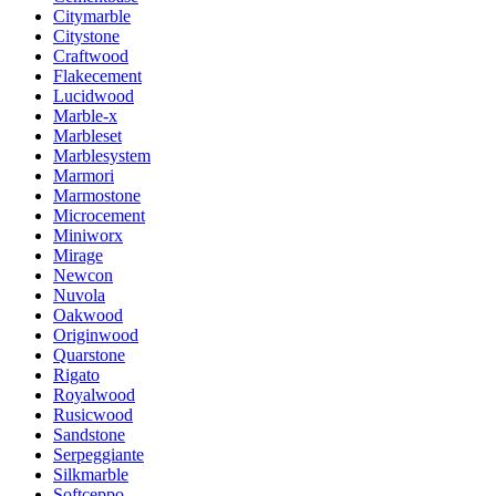
Citymarble
Citystone
Craftwood
Flakecement
Lucidwood
Marble-x
Marbleset
Marblesystem
Marmori
Marmostone
Microcement
Miniworx
Mirage
Newcon
Nuvola
Oakwood
Originwood
Quarstone
Rigato
Royalwood
Rusicwood
Sandstone
Serpeggiante
Silkmarble
Softceppo