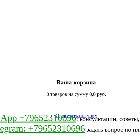
Ваша корзина
0 товаров на сумму
0,0 руб.
sApp +79652310696
Оформить покупку
: консультации, советы
legram: +79652310696
задать вопрос по пл