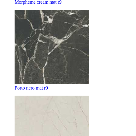
Morpheme cream mat r9
Porto nero mat r9