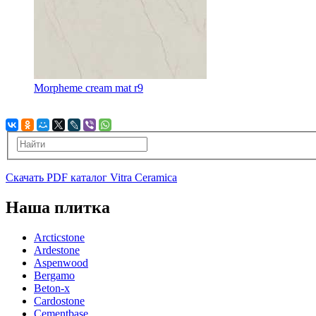
Morpheme cream mat r9
Скачать PDF каталог Vitra Ceramica
Наша плитка
Arcticstone
Ardestone
Aspenwood
Bergamo
Beton-x
Cardostone
Cementbase