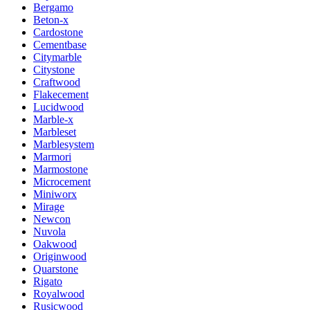
Bergamo
Beton-x
Cardostone
Cementbase
Citymarble
Citystone
Craftwood
Flakecement
Lucidwood
Marble-x
Marbleset
Marblesystem
Marmori
Marmostone
Microcement
Miniworx
Mirage
Newcon
Nuvola
Oakwood
Originwood
Quarstone
Rigato
Royalwood
Rusicwood