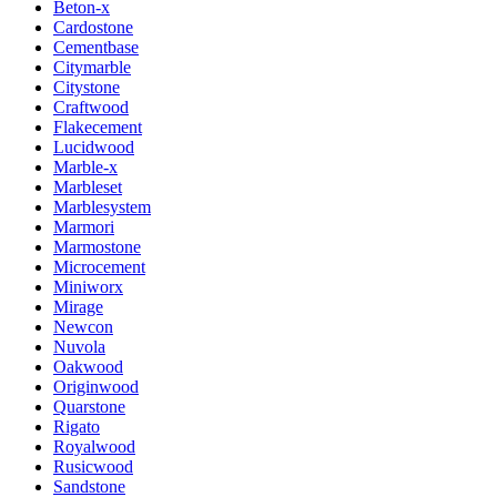
Beton-x
Cardostone
Cementbase
Citymarble
Citystone
Craftwood
Flakecement
Lucidwood
Marble-x
Marbleset
Marblesystem
Marmori
Marmostone
Microcement
Miniworx
Mirage
Newcon
Nuvola
Oakwood
Originwood
Quarstone
Rigato
Royalwood
Rusicwood
Sandstone