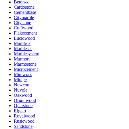
Beton-x
Cardostone
Cementbase
Citymarble
Citystone
Craftwood
Flakecement
Lucidwood
Marble-x
Marbleset
Marblesystem
Marmori
Marmostone
Microcement
Miniworx
Mirage
Newcon
Nuvola
Oakwood
Originwood
Quarstone
Rigato
Royalwood
Rusicwood
Sandstone