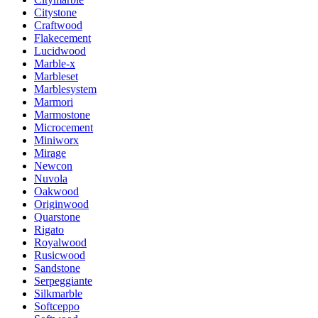
Citystone
Craftwood
Flakecement
Lucidwood
Marble-x
Marbleset
Marblesystem
Marmori
Marmostone
Microcement
Miniworx
Mirage
Newcon
Nuvola
Oakwood
Originwood
Quarstone
Rigato
Royalwood
Rusicwood
Sandstone
Serpeggiante
Silkmarble
Softceppo