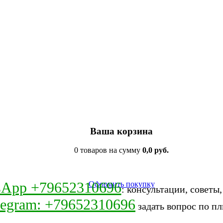
Ваша корзина
0 товаров на сумму
0,0 руб.
sApp +79652310696
Оформить покупку
: консультации, советы
legram: +79652310696
задать вопрос по пл