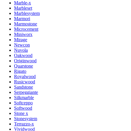
Marble-x
Marbleset
Marblesystem
Marmori
Marmostone
Microcement
Miniworx
Mirage
Newcon
Nuvola
Oakwood
Originwood
Quarstone
Rigato
Royalwood
Rusicwood
Sandstone
Serpeggiante
Silkmarble
Softceppo
Softwood
Stone x
Stonesystem
Terrazzo-x
Vividwood