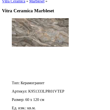
Vitra Ceramica
»
Marbleset
»
Vitra Ceramica Marbleset
Тип: Керамогранит
Артикул: K951333LPR01VTEP
Размер: 60 x 120 см
Ед. изм.: кв.м.