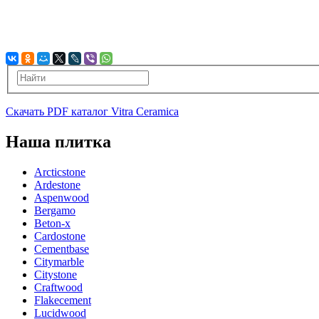
Скачать PDF каталог Vitra Ceramica
Наша плитка
Arcticstone
Ardestone
Aspenwood
Bergamo
Beton-x
Cardostone
Cementbase
Citymarble
Citystone
Craftwood
Flakecement
Lucidwood