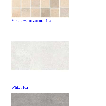
Mosaic warm gamma r10a
White r10a