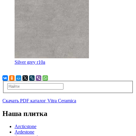
Silver grey r10a
Скачать PDF каталог Vitra Ceramica
Наша плитка
Arcticstone
Ardestone