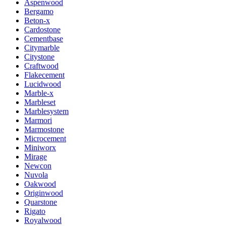
Aspenwood
Bergamo
Beton-x
Cardostone
Cementbase
Citymarble
Citystone
Craftwood
Flakecement
Lucidwood
Marble-x
Marbleset
Marblesystem
Marmori
Marmostone
Microcement
Miniworx
Mirage
Newcon
Nuvola
Oakwood
Originwood
Quarstone
Rigato
Royalwood