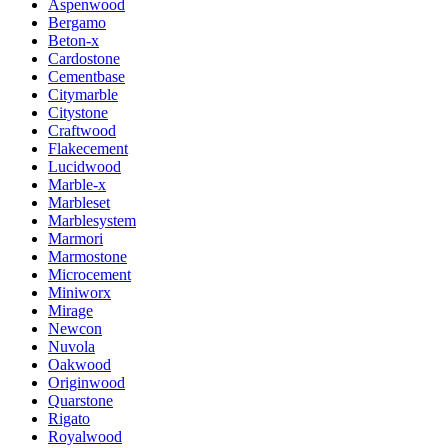
Aspenwood
Bergamo
Beton-x
Cardostone
Cementbase
Citymarble
Citystone
Craftwood
Flakecement
Lucidwood
Marble-x
Marbleset
Marblesystem
Marmori
Marmostone
Microcement
Miniworx
Mirage
Newcon
Nuvola
Oakwood
Originwood
Quarstone
Rigato
Royalwood