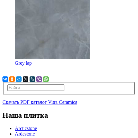
Grey lap
Скачать PDF каталог Vitra Ceramica
Наша плитка
Arcticstone
Ardestone