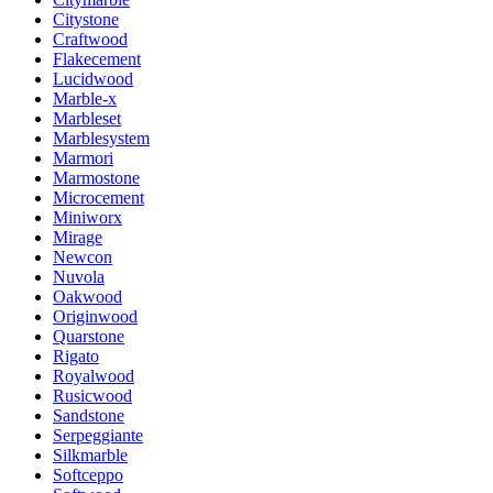
Citystone
Craftwood
Flakecement
Lucidwood
Marble-x
Marbleset
Marblesystem
Marmori
Marmostone
Microcement
Miniworx
Mirage
Newcon
Nuvola
Oakwood
Originwood
Quarstone
Rigato
Royalwood
Rusicwood
Sandstone
Serpeggiante
Silkmarble
Softceppo