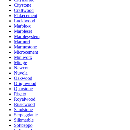
Citystone
Craftwood
Flakecement
Lucidwood
Marble-x
Marbleset
Marblesystem
Marmori
Marmostone
Microcement
Miniworx
Mirage
Newcon
Nuvola
Oakwood
Originwood
Quarstone
Rigato
Royalwood
Rusicwood
Sandstone
Serpeggiante
Silkmarble
Softceppo