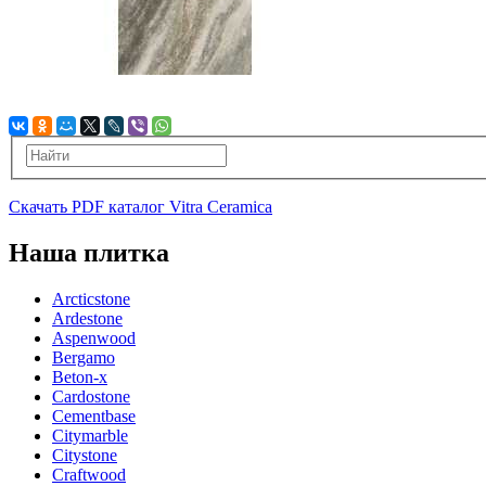
Скачать PDF каталог Vitra Ceramica
Наша плитка
Arcticstone
Ardestone
Aspenwood
Bergamo
Beton-x
Cardostone
Cementbase
Citymarble
Citystone
Craftwood