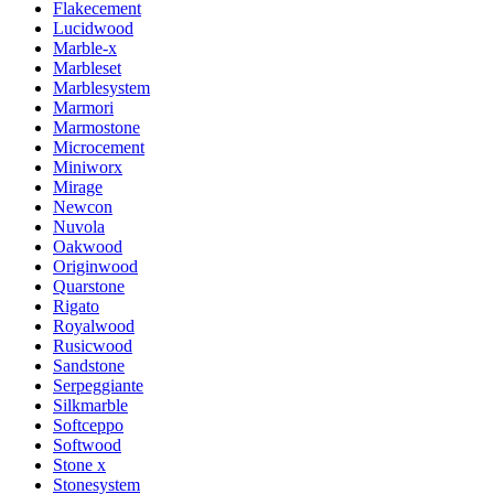
Flakecement
Lucidwood
Marble-x
Marbleset
Marblesystem
Marmori
Marmostone
Microcement
Miniworx
Mirage
Newcon
Nuvola
Oakwood
Originwood
Quarstone
Rigato
Royalwood
Rusicwood
Sandstone
Serpeggiante
Silkmarble
Softceppo
Softwood
Stone x
Stonesystem