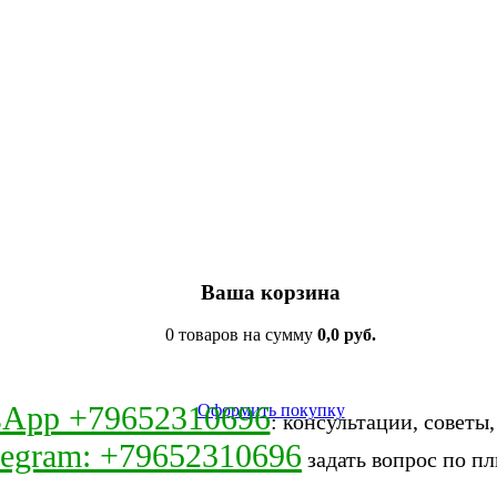
Ваша корзина
0 товаров на сумму
0,0 руб.
sApp +79652310696
Оформить покупку
: консультации, советы
legram: +79652310696
задать вопрос по пл