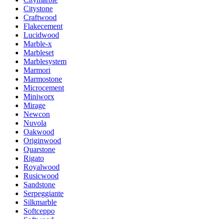
Citystone
Craftwood
Flakecement
Lucidwood
Marble-x
Marbleset
Marblesystem
Marmori
Marmostone
Microcement
Miniworx
Mirage
Newcon
Nuvola
Oakwood
Originwood
Quarstone
Rigato
Royalwood
Rusicwood
Sandstone
Serpeggiante
Silkmarble
Softceppo