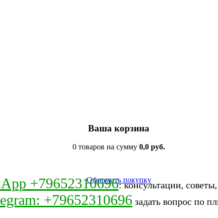
Ваша корзина
0 товаров на сумму
0,0 руб.
sApp +79652310696
Оформить покупку
: консультации, советы
legram: +79652310696
задать вопрос по пл