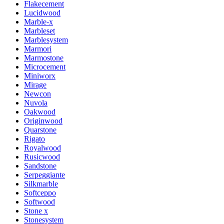
Flakecement
Lucidwood
Marble-x
Marbleset
Marblesystem
Marmori
Marmostone
Microcement
Miniworx
Mirage
Newcon
Nuvola
Oakwood
Originwood
Quarstone
Rigato
Royalwood
Rusicwood
Sandstone
Serpeggiante
Silkmarble
Softceppo
Softwood
Stone x
Stonesystem