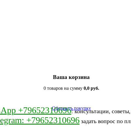
Ваша корзина
0 товаров на сумму
0,0 руб.
sApp +79652310696
Оформить покупку
: консультации, советы
legram: +79652310696
задать вопрос по пл