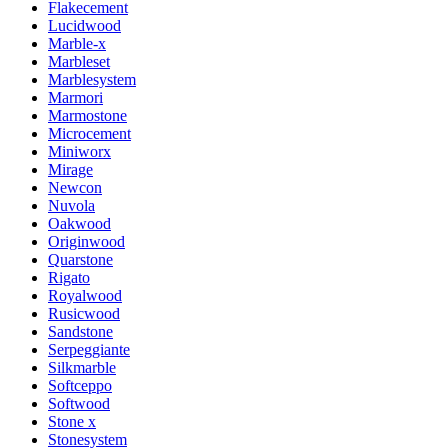
Flakecement
Lucidwood
Marble-x
Marbleset
Marblesystem
Marmori
Marmostone
Microcement
Miniworx
Mirage
Newcon
Nuvola
Oakwood
Originwood
Quarstone
Rigato
Royalwood
Rusicwood
Sandstone
Serpeggiante
Silkmarble
Softceppo
Softwood
Stone x
Stonesystem