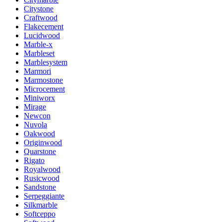
Citystone
Craftwood
Flakecement
Lucidwood
Marble-x
Marbleset
Marblesystem
Marmori
Marmostone
Microcement
Miniworx
Mirage
Newcon
Nuvola
Oakwood
Originwood
Quarstone
Rigato
Royalwood
Rusicwood
Sandstone
Serpeggiante
Silkmarble
Softceppo