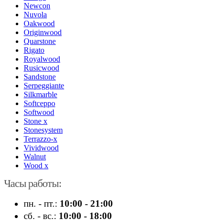
Newcon
Nuvola
Oakwood
Originwood
Quarstone
Rigato
Royalwood
Rusicwood
Sandstone
Serpeggiante
Silkmarble
Softceppo
Softwood
Stone x
Stonesystem
Terrazzo-x
Vividwood
Walnut
Wood x
Часы работы:
пн. - пт.:
10:00 - 21:00
сб. - вс.:
10:00 - 18:00