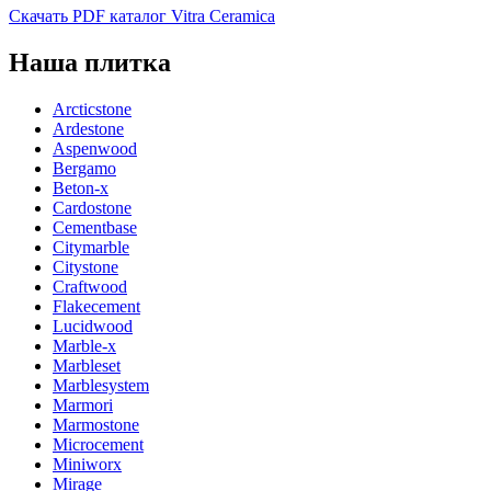
Скачать PDF каталог Vitra Ceramica
Наша плитка
Arcticstone
Ardestone
Aspenwood
Bergamo
Beton-x
Cardostone
Cementbase
Citymarble
Citystone
Craftwood
Flakecement
Lucidwood
Marble-x
Marbleset
Marblesystem
Marmori
Marmostone
Microcement
Miniworx
Mirage