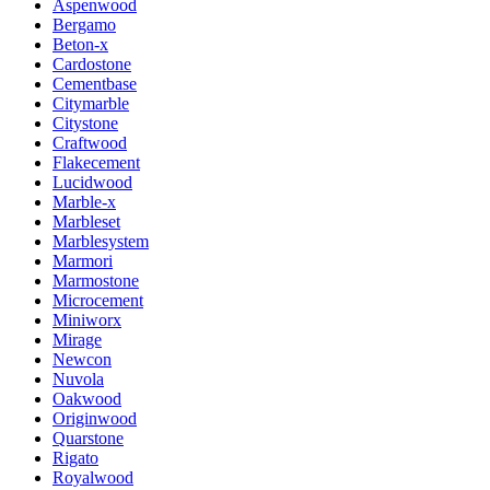
Aspenwood
Bergamo
Beton-x
Cardostone
Cementbase
Citymarble
Citystone
Craftwood
Flakecement
Lucidwood
Marble-x
Marbleset
Marblesystem
Marmori
Marmostone
Microcement
Miniworx
Mirage
Newcon
Nuvola
Oakwood
Originwood
Quarstone
Rigato
Royalwood