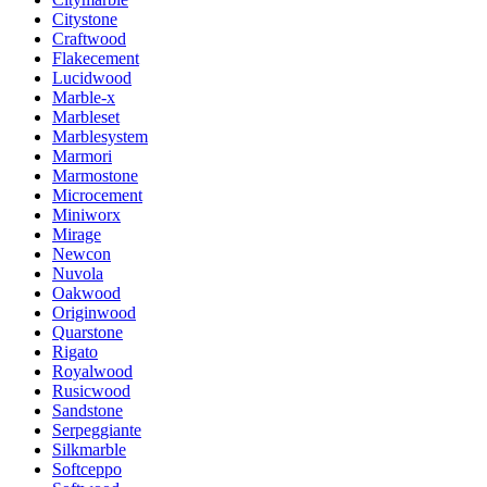
Citystone
Craftwood
Flakecement
Lucidwood
Marble-x
Marbleset
Marblesystem
Marmori
Marmostone
Microcement
Miniworx
Mirage
Newcon
Nuvola
Oakwood
Originwood
Quarstone
Rigato
Royalwood
Rusicwood
Sandstone
Serpeggiante
Silkmarble
Softceppo